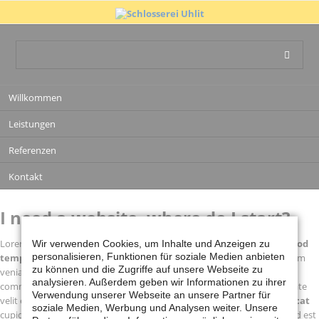
Navigation
Willkommen
überspringen
Leistungen
Referenzen
Kontakt
I need a website, where do I start?
Lorem ipsum dolor sit amet, consectetur adipisicing elit, sed do
eiusmod
Wir verwenden Cookies, um Inhalte und Anzeigen zu
personalisieren, Funktionen für soziale Medien anbieten
tempor incididunt
ut labore et dolore magna aliqua. Ut enim ad minim
zu können und die Zugriffe auf unsere Webseite zu
veniam, quis nostrud exercitation ullamco laboris nisi ut aliquip ex ea
analysieren. Außerdem geben wir Informationen zu ihrer
commodo consequat. Duis aute irure dolor in reprehenderit in voluptate
Verwendung unserer Webseite an unsere Partner für
velit esse cillum dolore eu fugiat nulla pariatur.
Excepteur sint occaecat
soziale Medien, Werbung und Analysen weiter. Unsere
cupidatat non proident, sunt in culpa qui officia deserunt mollit anim id est