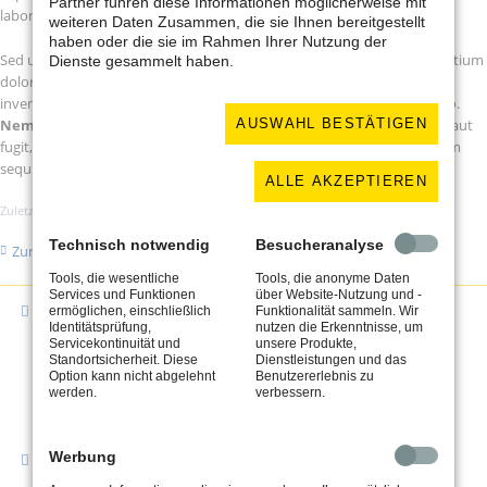
Partner führen diese Informationen möglicherweise mit
laborum.
weiteren Daten Zusammen, die sie Ihnen bereitgestellt
haben oder die sie im Rahmen Ihrer Nutzung der
Sed ut perspiciatis unde omnis iste natus error sit voluptatem accusantium
Dienste gesammelt haben.
doloremque laudantium, totam rem aperiam, eaque ipsa quae ab illo
inventore veritatis et quasi architecto beatae vitae dicta sunt explicabo.
AUSWAHL BESTÄTIGEN
Nemo enim ipsam
voluptatem quia voluptas sit aspernatur aut odit aut
fugit, sed quia consequuntur magni dolores eos qui ratione voluptatem
sequi nesciunt.
ALLE AKZEPTIEREN
Zuletzt aktualisiert am 28. November 2021 von Admin.
Technisch notwendig
Besucheranalyse
Zurück
Tools, die wesentliche
Tools, die anonyme Daten
Services und Funktionen
über Website-Nutzung und -
Adresse
ermöglichen, einschließlich
Funktionalität sammeln. Wir
Identitätsprüfung,
nutzen die Erkenntnisse, um
Schlosserei Uhlit
Servicekontinuität und
unsere Produkte,
Kuhbrückenstraße 23
Standortsicherheit. Diese
Dienstleistungen und das
Option kann nicht abgelehnt
Benutzererlebnis zu
31785 Hameln
werden.
verbessern.
Werbung
Kontakt
Tel. 05151 / 926640