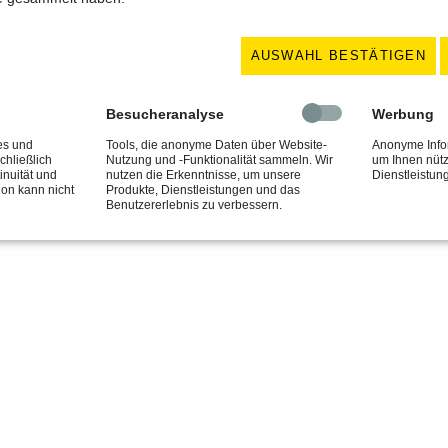
akt
Geschäftszeiten
 05151 / 926640
MO - DO / 7:00 - 15:45 
AUSWAHL BESTÄTIGEN
05151 / 926641
FR / 7:00 - 12:30 Uhr
kt@schlosserei-uhlit.de
Besucheranalyse
Werbung
© Copyright 2026 Schlosserei Uhlit
es und
Tools, die anonyme Daten über Website-
Anonyme Info
chließlich
Nutzung und -Funktionalität sammeln. Wir
um Ihnen nütz
inuität und
nutzen die Erkenntnisse, um unsere
Dienstleistu
ion kann nicht
Produkte, Dienstleistungen und das
Benutzererlebnis zu verbessern.