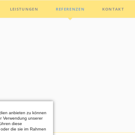
Nav
LEISTUNGEN
REFERENZEN
KONTAKT
übe
edien anbieten zu können
rer Verwendung unserer
führen diese
n oder die sie im Rahmen