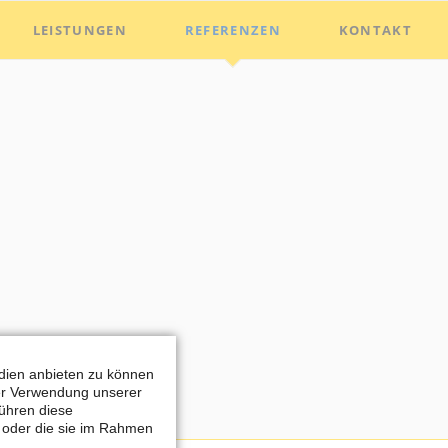
Nav
LEISTUNGEN
REFERENZEN
KONTAKT
übe
edien anbieten zu können
rer Verwendung unserer
führen diese
n oder die sie im Rahmen