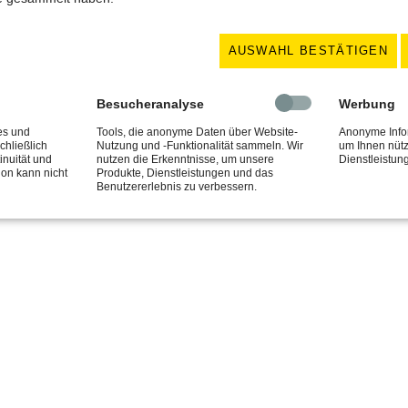
akt
Geschäftszeiten
 05151 / 926640
MO - DO / 7:00 - 15:45 
AUSWAHL BESTÄTIGEN
05151 / 926641
FR / 7:00 - 12:30 Uhr
kt@schlosserei-uhlit.de
Besucheranalyse
Werbung
© Copyright 2026 Schlosserei Uhlit
es und
Tools, die anonyme Daten über Website-
Anonyme Info
chließlich
Nutzung und -Funktionalität sammeln. Wir
um Ihnen nütz
inuität und
nutzen die Erkenntnisse, um unsere
Dienstleistu
ion kann nicht
Produkte, Dienstleistungen und das
Benutzererlebnis zu verbessern.