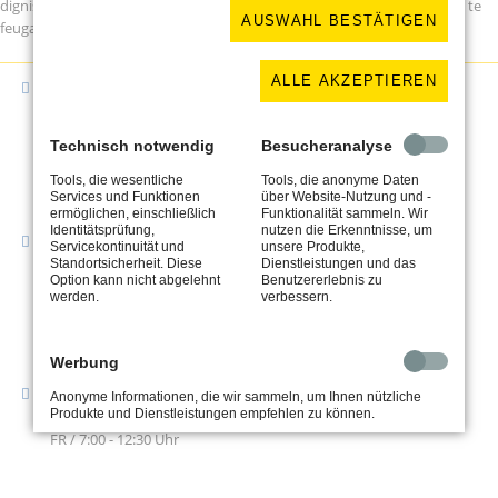
dignissim qui blandit praesent luptatum zzril delenit augue duis dolore te
AUSWAHL BESTÄTIGEN
feugait nulla facilisi.
ALLE AKZEPTIEREN
Adresse
Schlosserei Uhlit
Kuhbrückenstraße 23
Technisch notwendig
Besucheranalyse
31785 Hameln
Tools, die wesentliche
Tools, die anonyme Daten
Services und Funktionen
über Website-Nutzung und -
ermöglichen, einschließlich
Funktionalität sammeln. Wir
Identitätsprüfung,
nutzen die Erkenntnisse, um
Kontakt
Servicekontinuität und
unsere Produkte,
Tel. 05151 / 926640
Standortsicherheit. Diese
Dienstleistungen und das
Option kann nicht abgelehnt
Benutzererlebnis zu
Fax 05151 / 926641
werden.
verbessern.
kontakt@schlosserei-uhlit.de
Werbung
Geschäftszeiten
Anonyme Informationen, die wir sammeln, um Ihnen nützliche
Produkte und Dienstleistungen empfehlen zu können.
MO - DO / 7:00 - 15:45 Uhr
FR / 7:00 - 12:30 Uhr