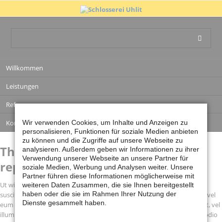
Navigation
Willkommen
überspringen
Leistungen
Referenzen
Kontakt
Wir verwenden Cookies, um Inhalte und Anzeigen zu
personalisieren, Funktionen für soziale Medien anbieten
zu können und die Zugriffe auf unsere Webseite zu
Thank you for your message. We'll
analysieren. Außerdem geben wir Informationen zu ihrer
Verwendung unserer Webseite an unsere Partner für
reply shortly!
soziale Medien, Werbung und Analysen weiter. Unsere
Partner führen diese Informationen möglicherweise mit
Ut wisi enim ad minim veniam, quis nostrud exerci tation ullamcorper
weiteren Daten Zusammen, die sie Ihnen bereitgestellt
haben oder die sie im Rahmen Ihrer Nutzung der
suscipit lobortis nisl ut aliquip ex ea commodo consequat. Duis autem vel
Dienste gesammelt haben.
eum iriure dolor in hendrerit in vulputate velit esse molestie consequat, vel
illum dolore eu feugiat nulla facilisis at vero eros et accumsan et iusto odio