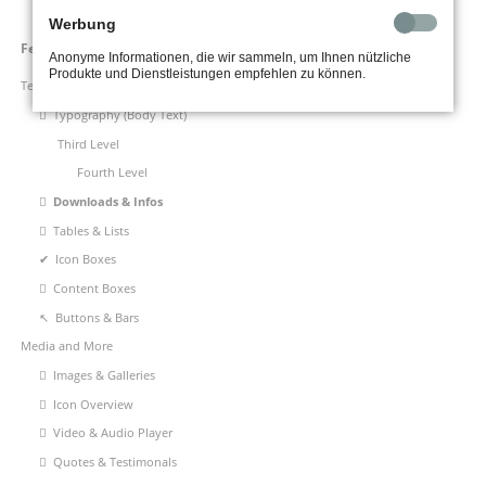
Werbung
Navigation
Features & Content
Anonyme Informationen, die wir sammeln, um Ihnen nützliche
überspringen
Produkte und Dienstleistungen empfehlen zu können.
Text and Typography
Typography (Body Text)
Third Level
Fourth Level
Downloads & Infos
Tables & Lists
Icon Boxes
Content Boxes
Buttons & Bars
Media and More
Images & Galleries
Icon Overview
Video & Audio Player
Quotes & Testimonals