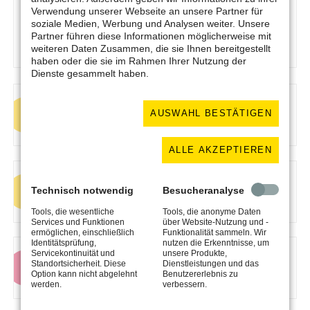
Excel Example
(23,5 KiB)
Verwendung unserer Webseite an unsere Partner für
PDF Example
(31,6 KiB)
soziale Medien, Werbung und Analysen weiter. Unsere
Word Example
(21,5 KiB)
Partner führen diese Informationen möglicherweise mit
ZIP Example
(12,6 KiB)
weiteren Daten Zusammen, die sie Ihnen bereitgestellt
haben oder die sie im Rahmen Ihrer Nutzung der
Dienste gesammelt haben.
Information:
Lorem ipsum dolor sit amet, consetetur
AUSWAHL BESTÄTIGEN
sadipscing elitr, sed diam nonumy eirmod tempor
invidunt ut labore et dolore magna aliquyam
ALLE AKZEPTIEREN
Confirmation:
Lorem ipsum dolor sit amet,
Technisch notwendig
Besucheranalyse
consetetur sadipscing elitr, sed diam nonumy eirmod
tempor invidunt ut labore et dolore magna aliquyam
Tools, die wesentliche
Tools, die anonyme Daten
Services und Funktionen
über Website-Nutzung und -
ermöglichen, einschließlich
Funktionalität sammeln. Wir
Identitätsprüfung,
nutzen die Erkenntnisse, um
Warning:
Lorem ipsum dolor sit amet, consetetur
Servicekontinuität und
unsere Produkte,
Standortsicherheit. Diese
Dienstleistungen und das
sadipscing elitr, sed diam nonumy eirmod tempor
Option kann nicht abgelehnt
Benutzererlebnis zu
invidunt ut labore et dolore magna aliquyam
werden.
verbessern.