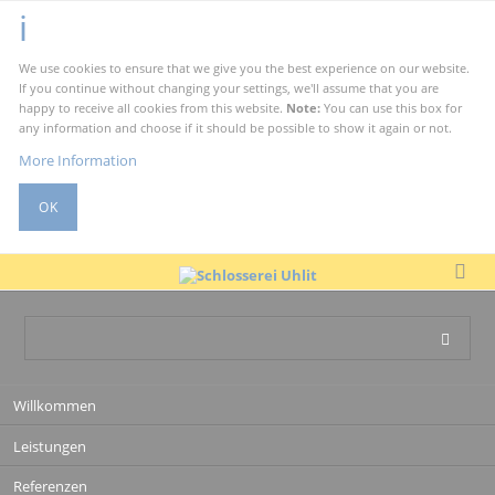
We use cookies to ensure that we give you the best experience on our website.
If you continue without changing your settings, we'll assume that you are
happy to receive all cookies from this website.
Note:
You can use this box for
any information and choose if it should be possible to show it again or not.
More Information
OK
Navigation
Willkommen
überspringen
Leistungen
Referenzen