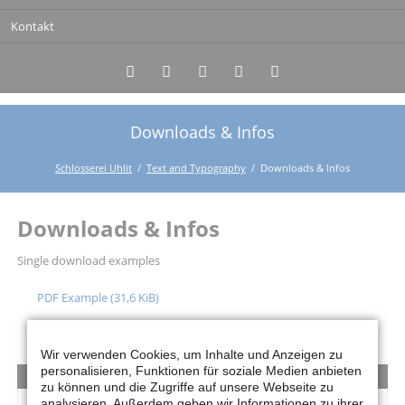
Kontakt
Downloads & Infos
Twitter
LinkedIn
Google+
Facebook
RSS-
Feed
Schlosserei Uhlit
Text and Typography
Downloads & Infos
Downloads & Infos
Single download examples
PDF Example
(31,6 KiB)
ZIP Example
(12,6 KiB)
Wir verwenden Cookies, um Inhalte und Anzeigen zu
personalisieren, Funktionen für soziale Medien anbieten
DOWNLOAD BOX
zu können und die Zugriffe auf unsere Webseite zu
analysieren. Außerdem geben wir Informationen zu ihrer