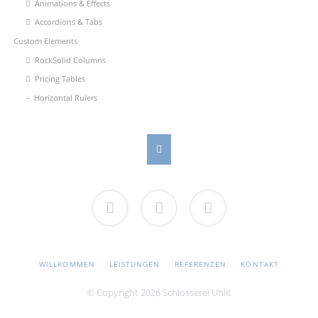
Animations & Effects
Accordions & Tabs
Custom Elements
RockSolid Columns
Pricing Tables
Horizontal Rulers
Facebook
Twitter
Google+
NAVIGATION
WILLKOMMEN
LEISTUNGEN
REFERENZEN
KONTAKT
ÜBERSPRINGEN
© Copyright 2026 Schlosserei Uhlit