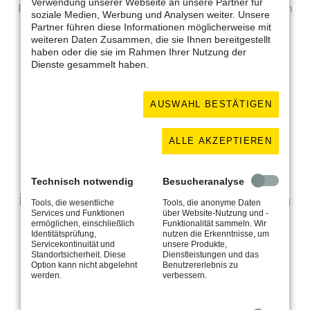
Verwendung unserer Webseite an unsere Partner für
In my opinion currently the best themes available on
soziale Medien, Werbung und Analysen weiter. Unsere
the market. I gladly use them for projects, because
Partner führen diese Informationen möglicherweise mit
they are easy to customize and just work.
weiteren Daten Zusammen, die sie Ihnen bereitgestellt
haben oder die sie im Rahmen Ihrer Nutzung der
Dienste gesammelt haben.
MICHAEL PFEIFFER, MP-ITCONSULTING.COM
AUSWAHL BESTÄTIGEN
ALLE AKZEPTIEREN
Technology is nothing. What's
Technisch notwendig
Besucheranalyse
important is that you have a faith in
Tools, die wesentliche
Tools, die anonyme Daten
Services und Funktionen
über Website-Nutzung und -
people, that they're basically good
ermöglichen, einschließlich
Funktionalität sammeln. Wir
Identitätsprüfung,
nutzen die Erkenntnisse, um
and smart, and if you give them
Servicekontinuität und
unsere Produkte,
Standortsicherheit. Diese
Dienstleistungen und das
Option kann nicht abgelehnt
Benutzererlebnis zu
tools, they'll do wonderful things
werden.
verbessern.
with them.