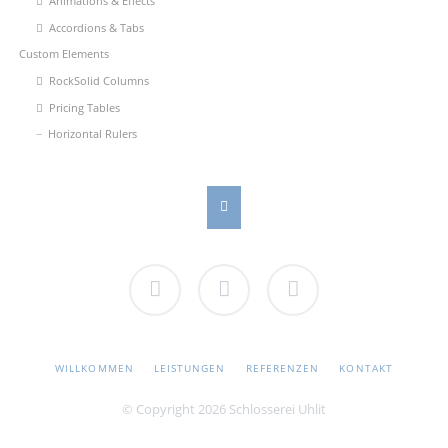
Animations & Effects
Accordions & Tabs
Custom Elements
RockSolid Columns
Pricing Tables
Horizontal Rulers
Facebook
Twitter
Google+
NAVIGATION
WILLKOMMEN
LEISTUNGEN
REFERENZEN
KONTAKT
ÜBERSPRINGEN
© Copyright 2026 Schlosserei Uhlit