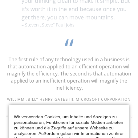
your thinking clean to make it simple. But
it's worth it in the end because once you
get there, you can move mountains.
– Steven „Steve“ Paul Jobs
The first rule of any technology used in a business is
that automation applied to an efficient operation will
magnify the efficiency. The second is that automation
applied to an inefficient operation will magnify the
inefficiency.
WILLIAM „BILL“ HENRY GATES III, MICROSOFT CORPORATION
Wir verwenden Cookies, um Inhalte und Anzeigen zu
personalisieren, Funktionen für soziale Medien anbieten
zu können und die Zugriffe auf unsere Webseite zu
analysieren. Außerdem geben wir Informationen zu ihrer