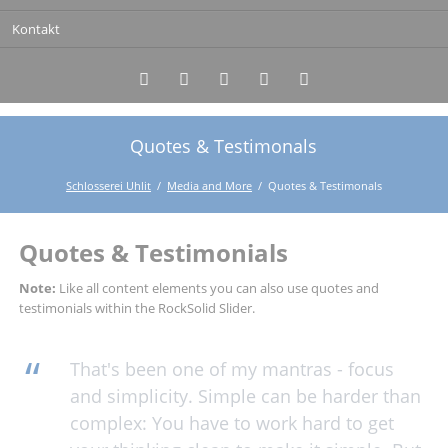
Kontakt
Quotes & Testimonals
Twitter
LinkedIn
Google+
Facebook
RSS-
Feed
Schlosserei Uhlit
Media and More
Quotes & Testimonals
Quotes & Testimonials
Note:
Like all content elements you can also use quotes and
testimonials within the RockSolid Slider.
That's been one of my mantras - focus
and simplicity. Simple can be harder than
complex: You have to work hard to get