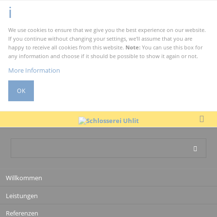
We use cookies to ensure that we give you the best experience on our website.
If you continue without changing your settings, we'll assume that you are
happy to receive all cookies from this website.
Note:
You can use this box for
any information and choose if it should be possible to show it again or not.
More Information
OK
Navigation
Willkommen
überspringen
Leistungen
Referenzen